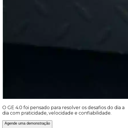
O
GE 4.0
foi pensado para resolver os
desafios do dia a
dia
com
praticidade
,
velocidade
e
confiabilidade
.
Agende uma demonstração